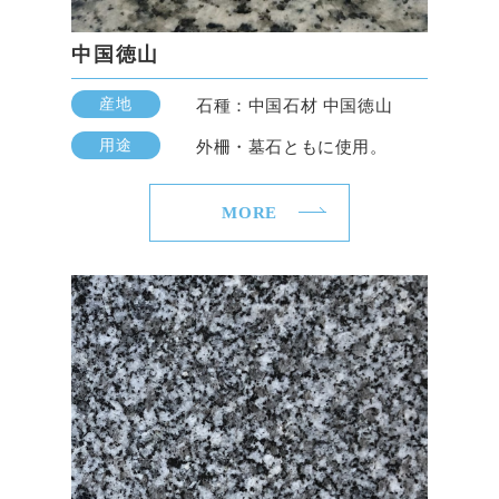
中国徳山
産地
石種：中国石材 中国徳山
用途
外柵・墓石ともに使用。
MORE