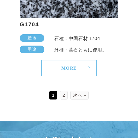
G1704
産地
石種：中国石材 1704
用途
外柵・墓石ともに使用。
MORE
1
2
次へ »