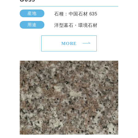
産地
石種：中国石材 635
用途
洋型墓石・環境石材
MORE