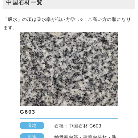
中国石材一覧
「吸水」の項は吸水率が低い方◎→○→△高い方の順になり
ます。
G603
産地
石種：中国石材 G603
用途
納骨室内部・建築内装材・彫