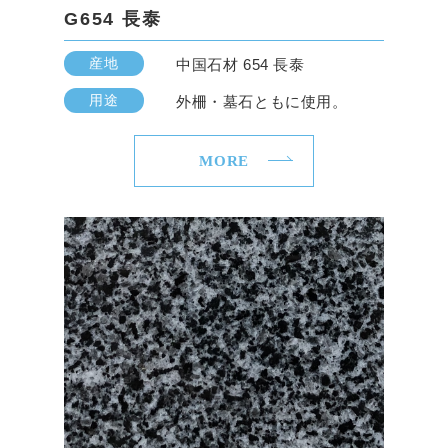
G654 長泰
産地
中国石材 654 長泰
用途
外柵・墓石ともに使用。
MORE