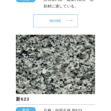
刻材に適している。
MORE
新623
産地
石種：中国石材 新623