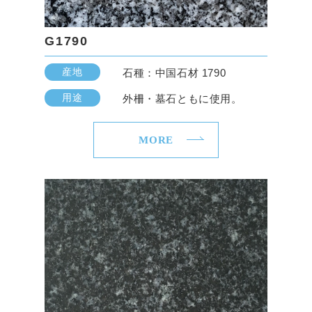
G1790
産地
石種：中国石材 1790
用途
外柵・墓石ともに使用。
MORE