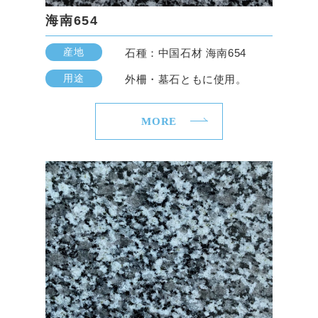
海南654
産地
石種：中国石材 海南654
用途
外柵・墓石ともに使用。
MORE