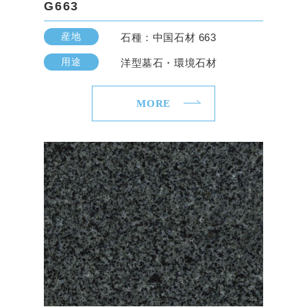
G663
産地
石種：中国石材 663
用途
洋型墓石・環境石材
MORE