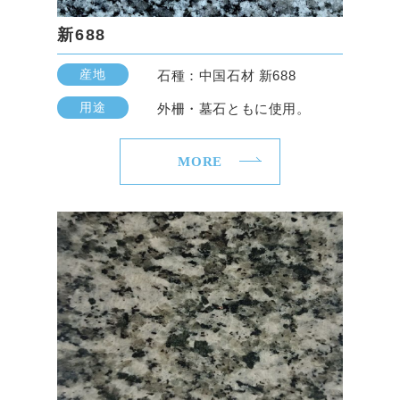
新688
産地
石種：中国石材 新688
用途
外柵・墓石ともに使用。
MORE