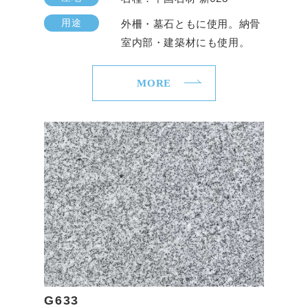
用途
外柵・墓石ともに使用。納骨
室内部・建築材にも使用。
MORE
G633