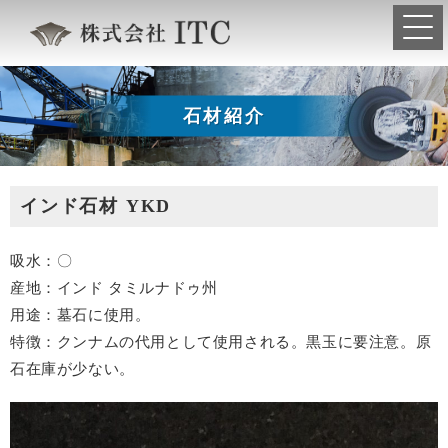
石材紹介
インド石材 YKD
吸水：〇
産地：インド タミルナドゥ州
用途：墓石に使用。
特徴：クンナムの代用として使用される。黒玉に要注意。原
石在庫が少ない。